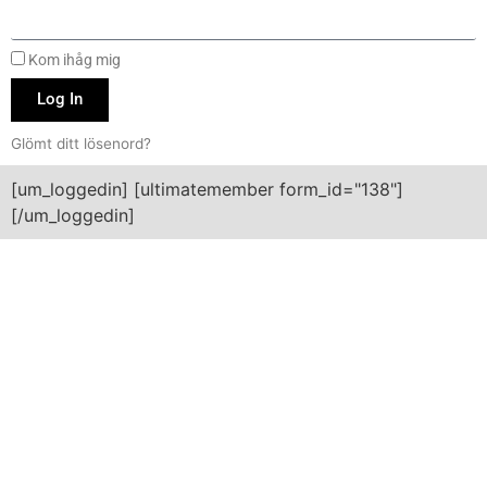
Kom ihåg mig
Log In
Glömt ditt lösenord?
[um_loggedin] [ultimatemember form_id="138"]
[/um_loggedin]