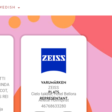
WEDISH
ÖTTI
VARUMÄRKEN
LINDA
ZEISS
COT,
PLATS
Cielo takbar, Hotel Bellora
S REI
REPRESENTANT
Anette Holmqvist
46768633280
ja