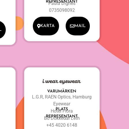
REPRESENTANT
Paula Dignes
0735098092
KARTA
MAIL
L
VARUMÄRKEN
L.G.R, RAEN Optics, Hamburg
Eyewear
PLATS
Hotel Flora
REPRESENTANT
Bo Dokkedal Leth
+45 4020 6148