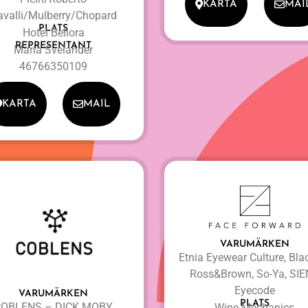
KARTA
MAI
avalli/Mulberry/Chopard
PLATS
Hotel Bellora
REPRESENTANT
Maria Svelander
46766350109
KARTA
MAIL
VARUMÄRKEN
Etnia Eyewear Culture, Blac
Ross&Brown, So-Ya, SI
Eyecode
VARUMÄRKEN
PLATS
COBLENS – DICK MOBY
Wine Mechanics