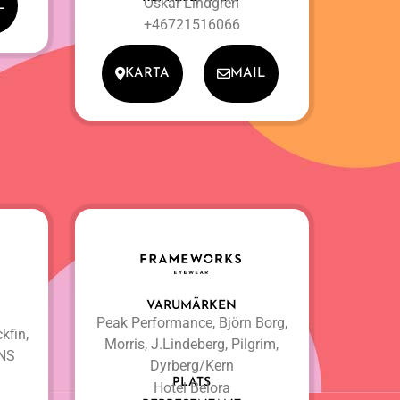
Oskar Lindgren
L
+46721516066
KARTA
MAIL
VARUMÄRKEN
Peak Performance, Björn Borg,
kfin,
Morris, J.Lindeberg, Pilgrim,
ENS
Dyrberg/Kern
PLATS
Hotel Belora