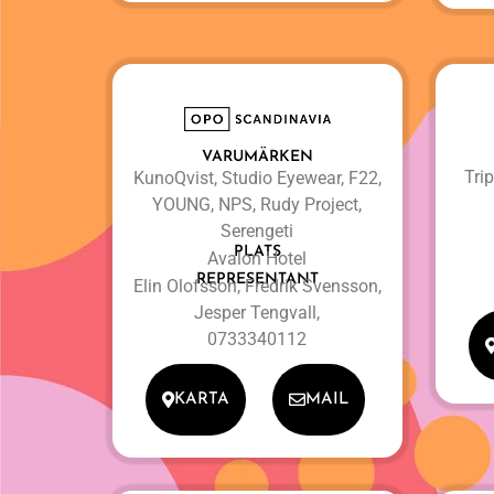
VARUMÄRKEN
Trip
KunoQvist, Studio Eyewear, F22,
YOUNG, NPS, Rudy Project,
Serengeti
PLATS
Avalon Hotel
REPRESENTANT
Elin Olofsson, Fredrik Svensson,
Jesper Tengvall,
0733340112
KARTA
MAIL