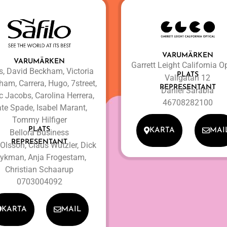
VARUMÄRKEN
VARUMÄRKEN
Garrett Leight California Op
s, David Beckham, Victoria
PLATS
Vallgatan 12
am, Carrera, Hugo, 7street,
REPRESENTANT
Daniel Sarabia
 Jacobs, Carolina Herrera,
46708282100
te Spade, Isabel Marant,
Tommy Hilfiger
PLATS
KARTA
MAI
Bellora Business
REPRESENTANT
 Olsson, Claus Wutzler, Dick
rykman, Anja Frogestam,
Christian Schaarup
0703004092
KARTA
MAIL