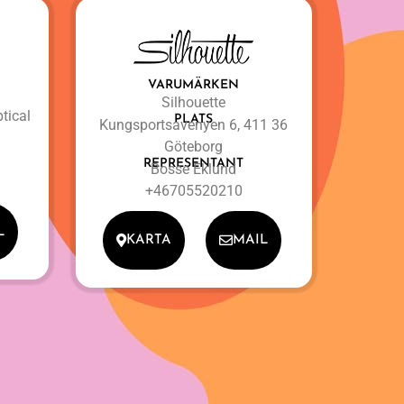
VARUMÄRKEN
Silhouette
tical
PLATS
Kungsportsavenyen 6, 411 36
Göteborg
REPRESENTANT
Bosse Eklund
+46705520210
L
KARTA
MAIL