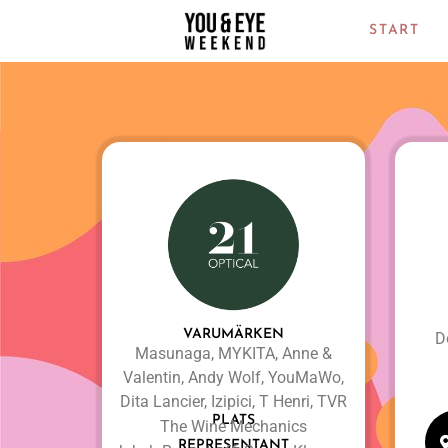
START
VARUMÄRKEN
D
Masunaga, MYKITA, Anne &
Valentin, Andy Wolf, YouMaWo,
Dita Lancier, Izipici, T Henri, TVR
PLATS
The Wine Mechanics
REPRESENTANT