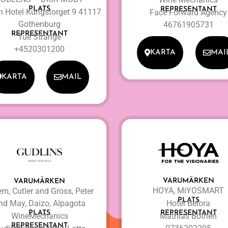
PLATS
REPRESENTANT
n Hotel Kungstorget 9 41117
Face Forward Agency
Gothenburg
46761905731
REPRESENTANT
Tue Strange
+4520301200
KARTA
MAI
KARTA
MAIL
VARUMÄRKEN
VARUMÄRKEN
HOYA, MiYOSMART
em, Cutler and Gross, Peter
PLATS
Hotel Belora
nd May, Daizo, Alpagota
REPRESENTANT
PLATS
Mathias Bothén
WineMechanics
REPRESENTANT