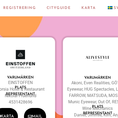
REGISTRERING
CITYGUIDE
KARTA
S
VARUMÄRKEN
VARUMÄRKEN
EINSTOFFEN
Akoni, Even Realities, G
PLATS
orsia Hotel & Restaurant
Eyewear, HUG Spectacles, 
REPRESENTANT
FARROW, MATSUDA, MOS
Nikolai Fruerlund
Munic Eyewear, Out Of, RE
4531428696
PLATS
Wine Mechanics
REPRESENTANT
Daniel, Jimmie, Kim, An
KARTA
MAIL