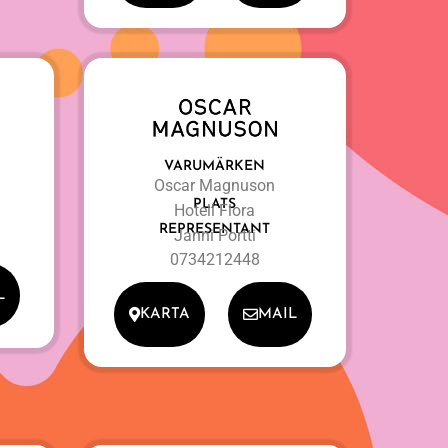
VARUMÄRKEN
Oscar Magnuson
PLATS
Hotell Flora
REPRESENTANT
Janni Portti
0734212448
L
KARTA
MAIL