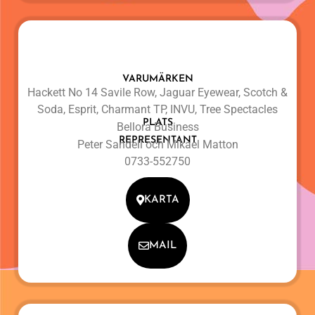
VARUMÄRKEN
Hackett No 14 Savile Row, Jaguar Eyewear, Scotch &
Soda, Esprit, Charmant TP, INVU, Tree Spectacles
PLATS
Bellora Business
REPRESENTANT
Peter Sandell och Mikael Matton
0733-552750
KARTA
MAIL