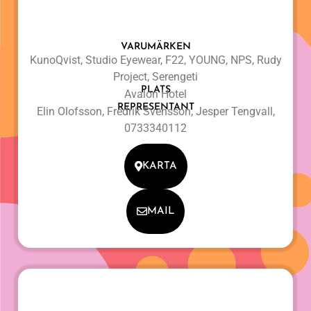
VARUMÄRKEN
KunoQvist, Studio Eyewear, F22, YOUNG, NPS, Rudy
Project, Serengeti
PLATS
Avalon Hotel
REPRESENTANT
Elin Olofsson, Fredrik Svensson, Jesper Tengvall,
0733340112
KARTA
MAIL