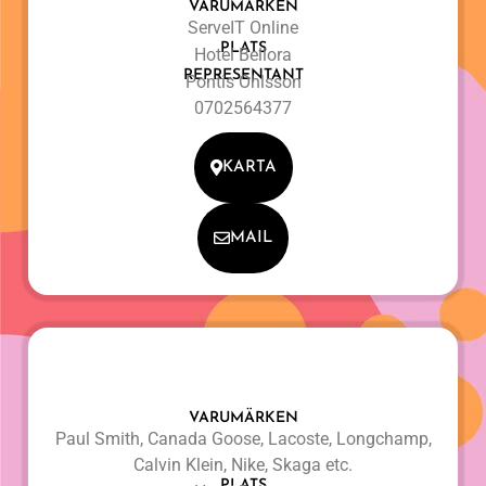
VARUMÄRKEN
ServeIT Online
PLATS
Hotel Bellora
REPRESENTANT
Pontis Ohlsson
0702564377
KARTA
MAIL
VARUMÄRKEN
Paul Smith, Canada Goose, Lacoste, Longchamp,
Calvin Klein, Nike, Skaga etc.
PLATS