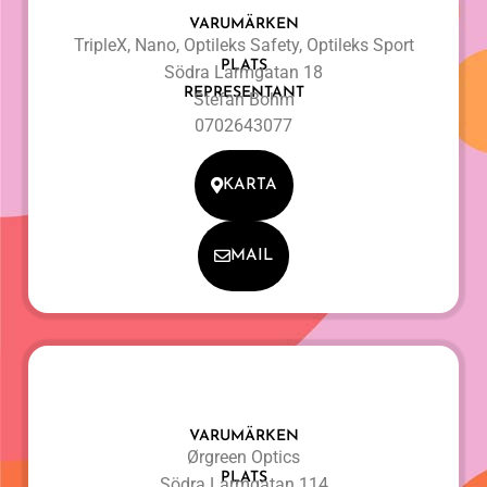
VARUMÄRKEN
TripleX, Nano, Optileks Safety, Optileks Sport
PLATS
Södra Larmgatan 18
REPRESENTANT
Stefan Bohm
0702643077
KARTA
MAIL
VARUMÄRKEN
Ørgreen Optics
PLATS
Södra Larmgatan 114