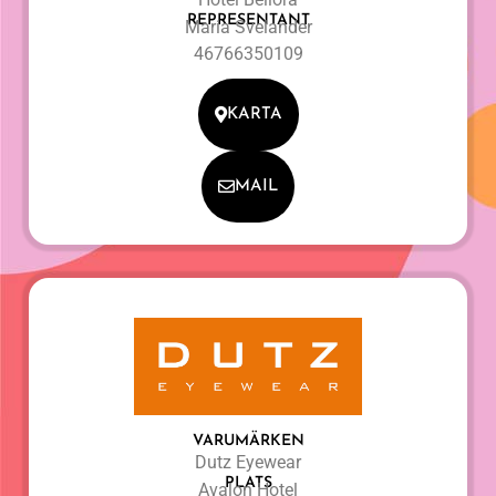
REPRESENTANT
Maria Svelander
46766350109
KARTA
MAIL
VARUMÄRKEN
Dutz Eyewear
PLATS
Avalon Hotel