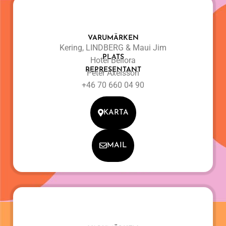
VARUMÄRKEN
Kering, LINDBERG & Maui Jim
PLATS
Hotel Bellora
REPRESENTANT
Peter Axelsson
+46 70 660 04 90
KARTA
MAIL