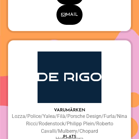
MAIL
VARUMÄRKEN
Lozza/Police/Yalea/Filà/Porsche Design/Furla/Nina
Ricci/Rodenstock/Philipp Plein/Roberto
Cavalli/Mulberry/Chopard
PLATS
Hotel Bellora