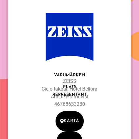
VARUMÄRKEN
ZEISS
PLATS
Cielo takbar, Hotel Bellora
REPRESENTANT
Anette Holmqvist
46768633280
KARTA