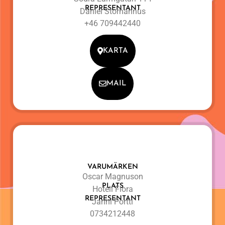
REPRESENTANT
Daniel Storhannus
+46 709442440
KARTA
MAIL
VARUMÄRKEN
Oscar Magnuson
PLATS
Hotell Flora
REPRESENTANT
Janni Portti
0734212448