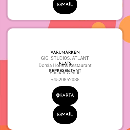
MAIL
VARUMÄRKEN
GIGI STUDIOS, ATLANT
PLATS
Dorsia Hotel & Restaurant
REPRESENTANT
Bastian Wedde
+4520852088
KARTA
MAIL