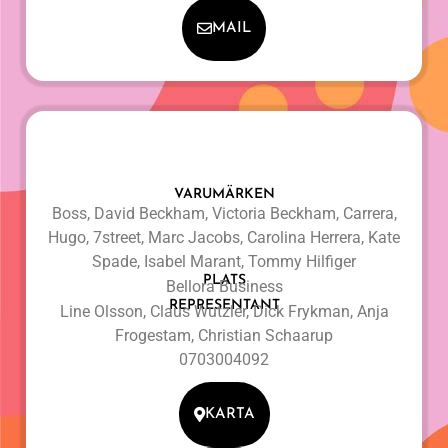
MAIL
VARUMÄRKEN
Boss, David Beckham, Victoria Beckham, Carrera,
Hugo, 7street, Marc Jacobs, Carolina Herrera, Kate
Spade, Isabel Marant, Tommy Hilfiger
PLATS
Bellora Business
REPRESENTANT
Line Olsson, Claus Wutzler, Dick Frykman, Anja
Frogestam, Christian Schaarup
0703004092
KARTA