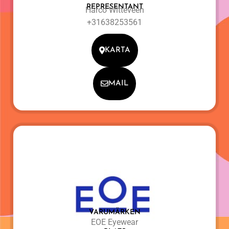
REPRESENTANT
Harco Witteveen
+31638253561
KARTA
MAIL
VARUMÄRKEN
EOE Eyewear