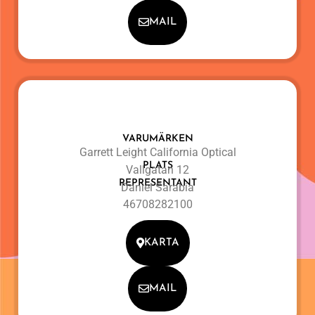
MAIL
VARUMÄRKEN
Garrett Leight California Optical
PLATS
Vallgatan 12
REPRESENTANT
Daniel Sarabia
46708282100
KARTA
MAIL