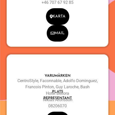
+46 707 67 92 85
KARTA
MAIL
VARUMÄRKEN
CentroStyle, Faconnable, Adolfo Dominguez,
Francois Pinton, Guy Laroche, Bash
PLATS
Hotel Bellora
REPRESENTANT
Niklas Aronsson
08206070