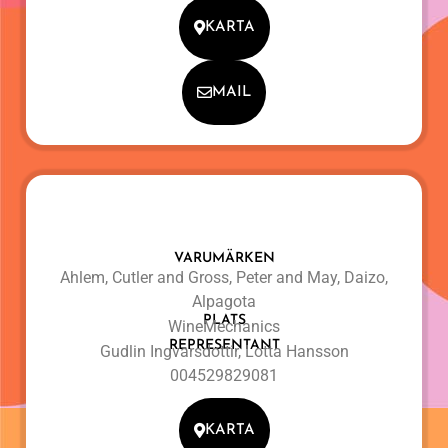
KARTA
MAIL
VARUMÄRKEN
Ahlem, Cutler and Gross, Peter and May, Daizo,
Alpagota
PLATS
WineMechanics
REPRESENTANT
Gudlin Ingvarsdottir, Lotta Hansson
004529829081
KARTA