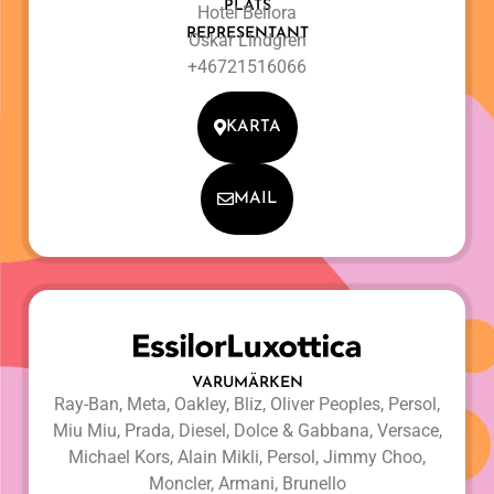
PLATS
Hotel Bellora
REPRESENTANT
Oskar Lindgren
+46721516066
KARTA
MAIL
VARUMÄRKEN
Ray-Ban, Meta, Oakley, Bliz, Oliver Peoples, Persol,
Miu Miu, Prada, Diesel, Dolce & Gabbana, Versace,
Michael Kors, Alain Mikli, Persol, Jimmy Choo,
Moncler, Armani, Brunello