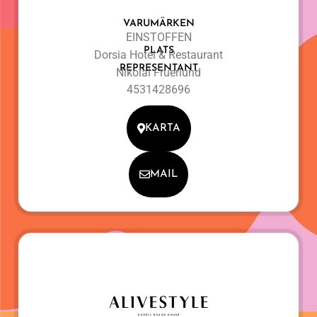
VARUMÄRKEN
EINSTOFFEN
PLATS
Dorsia Hotel & Restaurant
REPRESENTANT
Nikolai Fruerlund
4531428696
KARTA
MAIL