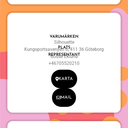
VARUMÄRKEN
Silhouette
PLATS
Kungsportsavenyen 6, 411 36 Göteborg
REPRESENTANT
Bosse Eklund
+46705520210
KARTA
MAIL