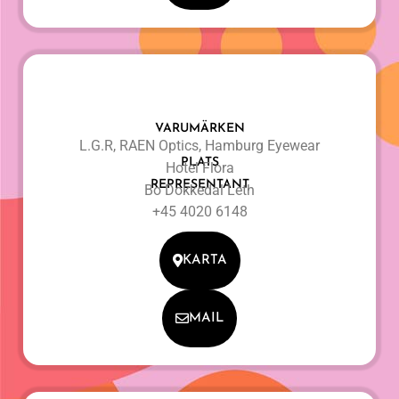
VARUMÄRKEN
L.G.R, RAEN Optics, Hamburg Eyewear
PLATS
Hotel Flora
REPRESENTANT
Bo Dokkedal Leth
+45 4020 6148
KARTA
MAIL