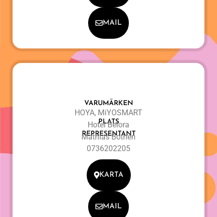
MAIL
VARUMÄRKEN
HOYA, MiYOSMART
PLATS
Hotel Belora
REPRESENTANT
Mathias Bothén
0736202205
KARTA
MAIL