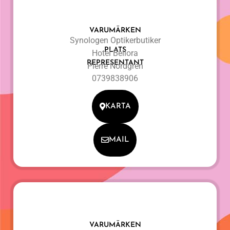
VARUMÄRKEN
Synologen Optikerbutiker
PLATS
Hotel Bellora
REPRESENTANT
Pierre Nordgren
0739838906
KARTA
MAIL
VARUMÄRKEN