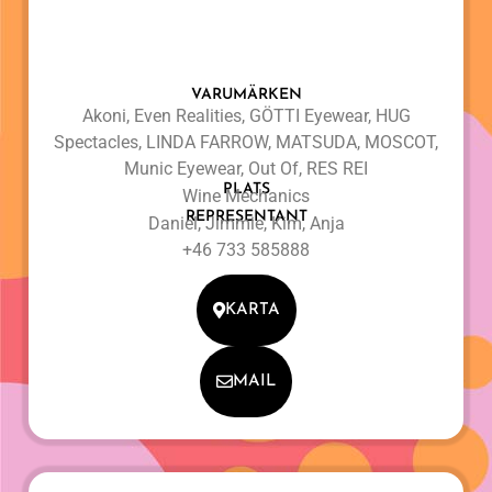
VARUMÄRKEN
Akoni, Even Realities, GÖTTI Eyewear, HUG
Spectacles, LINDA FARROW, MATSUDA, MOSCOT,
Munic Eyewear, Out Of, RES REI
PLATS
Wine Mechanics
REPRESENTANT
Daniel, Jimmie, Kim, Anja
+46 733 585888
KARTA
MAIL