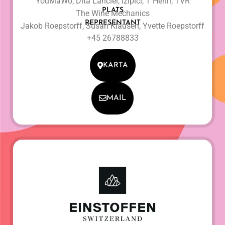
YouMaWo, Dita Lancier, Izipici, T Henri, TVR
PLATS
The Wine Mechanics
REPRESENTANT
Jakob Roepstorff, Susan Klausen, Yvette Roepstorff
+45 26788833
KARTA
MAIL