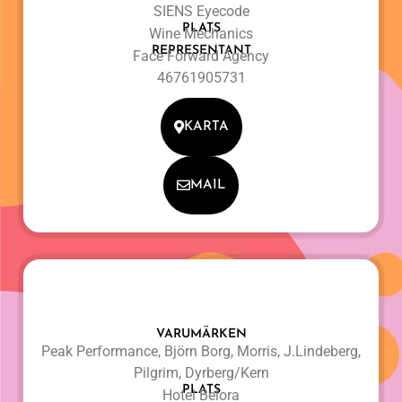
SIENS Eyecode
PLATS
Wine Mechanics
REPRESENTANT
Face Forward Agency
46761905731
KARTA
MAIL
VARUMÄRKEN
Peak Performance, Björn Borg, Morris, J.Lindeberg,
Pilgrim, Dyrberg/Kern
PLATS
Hotel Belora