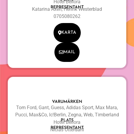
Hotel Bellora
REPRESENTANT
Katarina Axén, Henrik Westerblad
0705080262
KARTA
MAIL
VARUMÄRKEN
Tom Ford, Gant, Guess, Adidas Sport, Max Mara,
Pucci, Max&Co, Ic!Berlin, Zegna, Web, Timberland
PLATS
Hotel Bellora
REPRESENTANT
Niclas Otterdahl