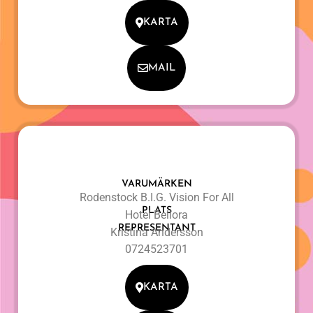
KARTA
MAIL
VARUMÄRKEN
Rodenstock B.I.G. Vision For All
PLATS
Hotel Bellora
REPRESENTANT
Kristina Andersson
0724523701
KARTA