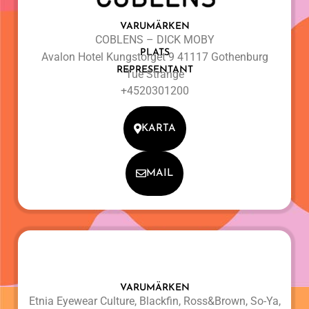
VARUMÄRKEN
COBLENS – DICK MOBY
PLATS
Avalon Hotel Kungstorget 9 41117 Gothenburg
REPRESENTANT
Tue Strange
+4520301200
KARTA
MAIL
VARUMÄRKEN
Etnia Eyewear Culture, Blackfin, Ross&Brown, So-Ya,