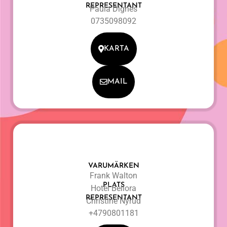
REPRESENTANT
Paula Dignes
0735098092
KARTA
MAIL
VARUMÄRKEN
Frank Walton
PLATS
Hotel Bellora
REPRESENTANT
Christine Nyrud
+4790801181